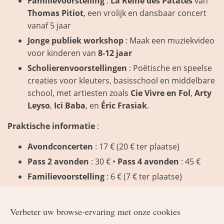
Familievoorstelling
:
La Reine des Patates
van
Thomas Pitiot
, een vrolijk en dansbaar concert
vanaf 5 jaar
Jonge publiek workshop
: Maak een muziekvideo
voor kinderen van
8-12 jaar
Scholierenvoorstellingen
: Poëtische en speelse
creaties voor kleuters, basisschool en middelbare
school, met artiesten zoals
Cie Vivre en Fol
,
Arty
Leyso
,
Ici Baba
, en
Éric Frasiak
.
Praktische informatie
:
Avondconcerten
: 17 € (20 € ter plaatse)
Pass 2 avonden
: 30 € •
Pass 4 avonden
: 45 €
Familievoorstelling
: 6 € (7 € ter plaatse)
Scholen
: 4 € (kleuters en basisschool), 6 €
(middelbare school)
Verbeter uw browse-ervaring met onze cookies
Reserveren verplicht
:
ccstp.be/musique
–