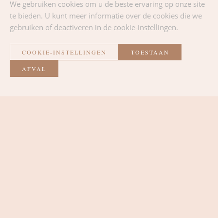
We gebruiken cookies om u de beste ervaring op onze site
1chanson.be
te bieden. U kunt meer informatie over de cookies die we
Contact
: 080 88 05 20 –
info@1chanson.be
gebruiken of deactiveren in de cookie-instellingen.
Locatie
:
Abdij van Stavelot & Cultureel Centrum van
COOKIE-INSTELLINGEN
TOESTAAN
Trois-Ponts
AFVAL
TERUG NAAR DE LIJST
La Métairie