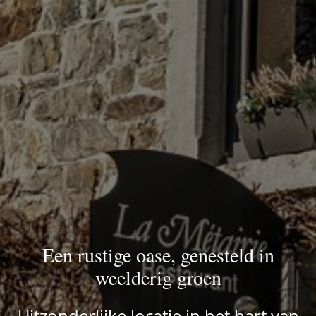
Een rustige oase, genesteld in
weelderig groen
Uitzonderlijke locatie in het hart van