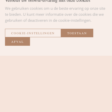
Verbeter uw browse-ervaring met onze cookies
We gebruiken cookies om u de beste ervaring op onze site
te bieden. U kunt meer informatie over de cookies die we
gebruiken of deactiveren in de cookie-instellingen.
COOKIE-INSTELLINGEN
TOESTAAN
Wanne en de oorlogen
AFVAL
Wanne heeft, net als veel andere dorpen in de
Ardennen, tijdens de wereldoorlogen vreselijke
ontberingen gekend. De hevige gevechten tijdens
de Tweede Wereldoorlog, met name de Slag om de
Ardennen, hebben diepe sporen achtergelaten in
het collectieve geheugen van de inwoners en het
landschap van deze regio gevormd. Deze tragische
gebeurtenissen herinneren ons aan het belang van
het behoud van de lokale geschiedenis en het
respect voor de generaties die deze moeilijke
tijden hebben meegemaakt.