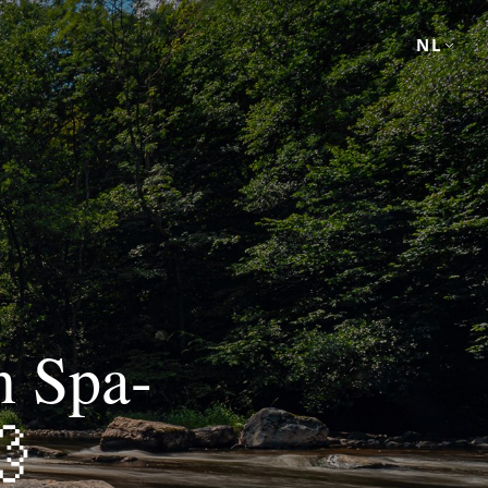
NL
n Spa-
💨