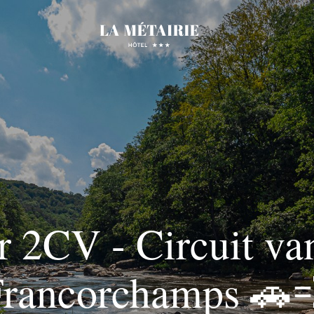
r 2CV - Circuit va
rancorchamps 🚗