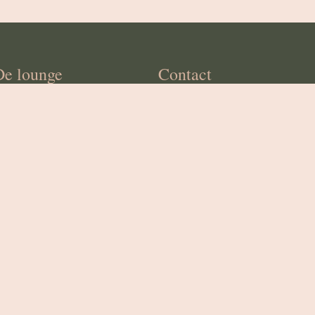
De lounge
Contact
Wanne 4 • 4980 Trois-Ponts
T
080/86.40.89
info@lametairie.be
BTW : BE0461.273.701