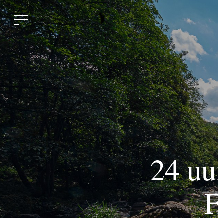
24 uu
F