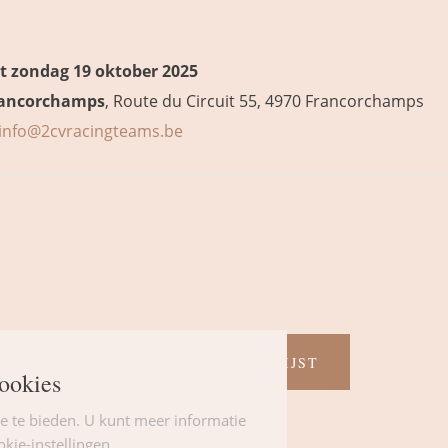
ot zondag 19 oktober 2025
Francorchamps
, Route du Circuit 55, 4970 Francorchamps
info@2cvracingteams.be
TERUG NAAR DE LIJST
ookies
e te bieden. U kunt meer informatie
kie-instellingen.