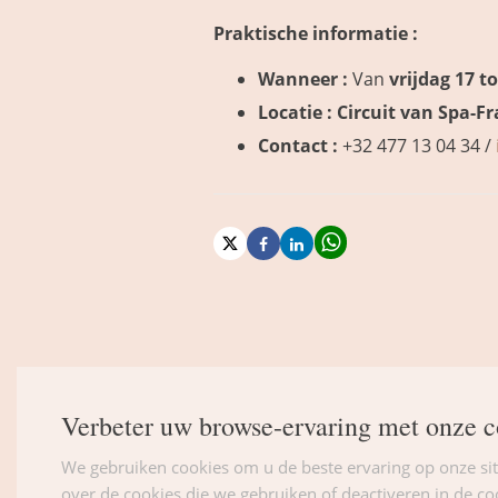
Praktische informatie :
Wanneer :
Van
vrijdag 17 t
Locatie :
Circuit van Spa-
Contact :
+32 477 13 04 34 /
Verbeter uw browse-ervaring met onze c
We gebruiken cookies om u de beste ervaring op onze sit
over de cookies die we gebruiken of deactiveren in de coo