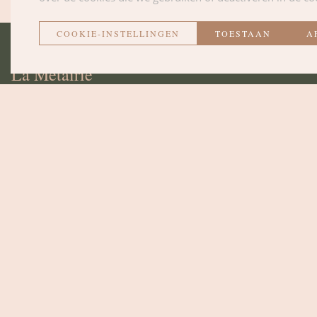
COOKIE-INSTELLINGEN
TOESTAAN
A
La Métairie
CONTACT EN TOEGAN
DE KAMERS
OMGEVING EN ACTIVI
DE LOUNGE
NIEUWS
DE PLEK
Juridische mededelingen •
Privacybeleid
•
Cookiebeleid