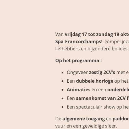
Van
vrijdag 17 tot zondag 19 ok
Spa-Francorchamps
! Dompel jez
liefhebbers en bijzondere bolides.
Op het programma :
Ongeveer
zestig 2CV's
met e
Een
dubbele horloge
op het 
Animaties
en een
onderdel
Een
samenkomst van 2CV f
Een spectaculair show op het
De
algemene toegang
en
paddo
vuur en een geweldige sfeer.