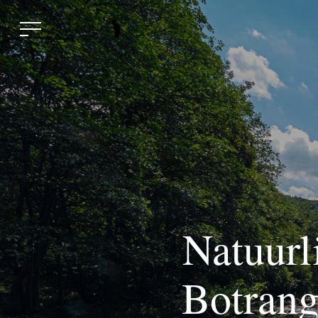
Natuurli
Botrang