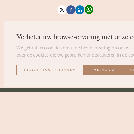
Verbeter uw browse-ervaring met onze c
We gebruiken cookies om u de beste ervaring op onze sit
over de cookies die we gebruiken of deactiveren in de coo
COOKIE-INSTELLINGEN
TOESTAAN
A
La Métairie
CONTACT EN TOEGAN
DE KAMERS