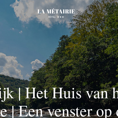
jk | Het Huis van 
e | Een venster op