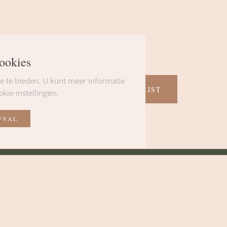
ookies
e te bieden. U kunt meer informatie
TERUG NAAR DE LIJST
kie-instellingen.
FVAL
Hotel
G
Maandag
Open
Dinsdag
Open