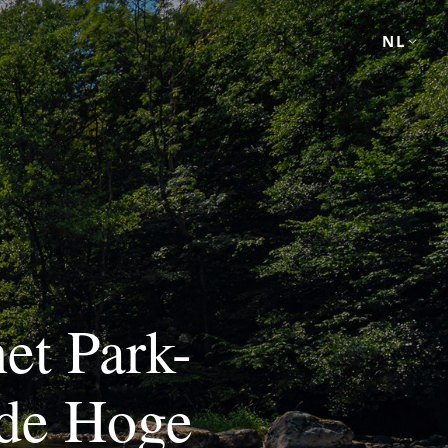
NL
het Park-
 de Hoge