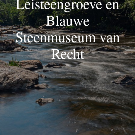
Leisteengroeve en
Blauwe
Steenmuseum van
Recht