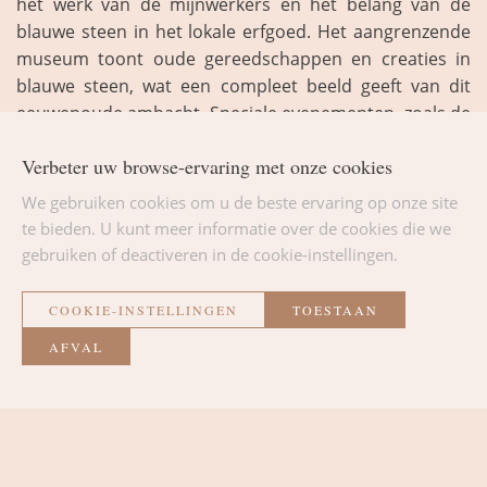
het werk van de mijnwerkers en het belang van de
blauwe steen in het lokale erfgoed. Het aangrenzende
museum toont oude gereedschappen en creaties in
blauwe steen, wat een compleet beeld geeft van dit
eeuwenoude ambacht. Speciale evenementen, zoals de
Halloween-avond in de mijn, worden regelmatig
Verbeter uw browse-ervaring met onze cookies
georganiseerd.
We gebruiken cookies om u de beste ervaring op onze site
te bieden. U kunt meer informatie over de cookies die we
gebruiken of deactiveren in de cookie-instellingen.
COOKIE-INSTELLINGEN
TOESTAAN
AFVAL
TERUG NAAR DE LIJST