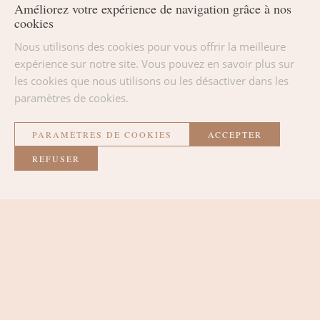
reste un lieu emblématique de l’Ardenne, très apprécié
Améliorez votre expérience de navigation grâce à nos
pour les balades et les panoramas.
cookies
Nous utilisons des cookies pour vous offrir la meilleure
expérience sur notre site. Vous pouvez en savoir plus sur
les cookies que nous utilisons ou les désactiver dans les
paramètres de cookies.
PARAMÈTRES DE COOKIES
ACCEPTER
RETOUR À LA LISTE
REFUSER
La Métairie
LES CHAMBRES
L'ESPACE LOUNGE
LE LIEU